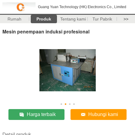
Guang Yuan Technology (HK) Electronics Co., Limited
Rumah
Produk
Tentang kami
Tur Pabrik
>>
Mesin penempaan induksi profesional
Harga terbaik
Hubungi kami
Detail produk