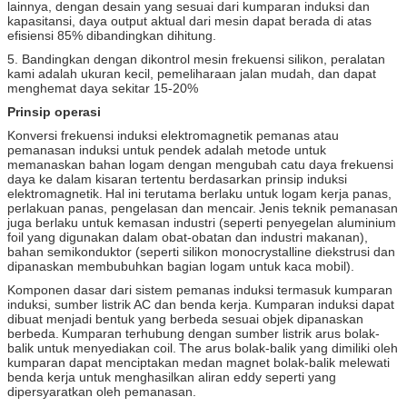
lainnya, dengan desain yang sesuai dari kumparan induksi dan
kapasitansi, daya output aktual dari mesin dapat berada di atas
efisiensi 85% dibandingkan dihitung.
5. Bandingkan dengan dikontrol mesin frekuensi silikon, peralatan
kami adalah ukuran kecil, pemeliharaan jalan mudah, dan dapat
menghemat daya sekitar 15-20%
Prinsip operasi
Konversi frekuensi induksi elektromagnetik pemanas atau
pemanasan induksi untuk pendek adalah metode untuk
memanaskan bahan logam dengan mengubah catu daya frekuensi
daya ke dalam kisaran tertentu berdasarkan prinsip induksi
elektromagnetik.
Hal ini terutama berlaku untuk logam kerja panas,
perlakuan panas, pengelasan dan mencair.
Jenis teknik pemanasan
juga berlaku untuk kemasan industri (seperti penyegelan aluminium
foil yang digunakan dalam obat-obatan dan industri makanan),
bahan semikonduktor (seperti silikon monocrystalline diekstrusi dan
dipanaskan membubuhkan bagian logam untuk kaca mobil).
Komponen dasar dari sistem pemanas induksi termasuk kumparan
induksi, sumber listrik AC dan benda kerja.
Kumparan induksi dapat
dibuat menjadi bentuk yang berbeda sesuai objek dipanaskan
berbeda.
Kumparan terhubung dengan sumber listrik arus bolak-
balik untuk menyediakan coil.
The arus bolak-balik yang dimiliki oleh
kumparan dapat menciptakan medan magnet bolak-balik melewati
benda kerja untuk menghasilkan aliran eddy seperti yang
dipersyaratkan oleh pemanasan.