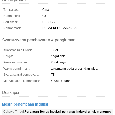
Tempat asal:
Cina
Nama merek:
GY
Sertifikasi:
CE, SGS
Nomor model:
PUSAT KEBUGARAN-25
Syarat-syarat pembayaran & pengiriman
Kuantitas min Order:
1 Set
Harga:
negotiable
Kemasan rincian:
Kotak kayu
Waktu pengiriman:
tergantung pada urutan dan tujuan
Syarat-syarat pembayaran:
TT
Menyediakan kemampuan:
500set / bulan
Deskripsi
Mesin penempaan induksi
Peralatan Tempa induksi
pemanas induksi untuk menempa
Cahaya Tinggi:
,