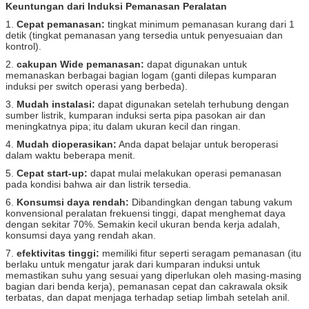
Keuntungan dari Induksi Pemanasan Peralatan
1.
Cepat pemanasan:
tingkat minimum pemanasan kurang dari 1
detik (tingkat pemanasan yang tersedia untuk penyesuaian dan
kontrol).
2.
cakupan Wide pemanasan:
dapat digunakan untuk
memanaskan berbagai bagian logam (ganti dilepas kumparan
induksi per switch operasi yang berbeda).
3.
Mudah instalasi:
dapat digunakan setelah terhubung dengan
sumber listrik, kumparan induksi serta pipa pasokan air dan
meningkatnya pipa;
itu dalam ukuran kecil dan ringan.
4.
Mudah dioperasikan:
Anda dapat belajar untuk beroperasi
dalam waktu beberapa menit.
5.
Cepat start-up:
dapat mulai melakukan operasi pemanasan
pada kondisi bahwa air dan listrik tersedia.
6.
Konsumsi daya rendah:
Dibandingkan dengan tabung vakum
konvensional peralatan frekuensi tinggi, dapat menghemat daya
dengan sekitar 70%.
Semakin kecil ukuran benda kerja adalah,
konsumsi daya yang rendah akan.
7.
efektivitas tinggi:
memiliki fitur seperti seragam pemanasan (itu
berlaku untuk mengatur jarak dari kumparan induksi untuk
memastikan suhu yang sesuai yang diperlukan oleh masing-masing
bagian dari benda kerja), pemanasan cepat dan cakrawala oksik
terbatas, dan dapat menjaga terhadap setiap limbah setelah anil.