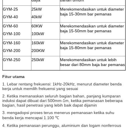
GYM-25
25kW
Merekomendasikan untuk diameter
baja 15-30mm bar pemanas
GYM-40
40kW
GYM-60
60KW
Merekomendasikan untuk diameter
baja 15-50mm bar pemanas
GYM-100
100kW
GYM-160
160kW
Merekomendasikan untuk diameter
baja 15-80mm bar pemanas
GYM-200
200KW
GYM-250
250kW
Merekomendasikan untuk lebih
besar dari 80mm baja bar pemanas
Fitur utama
1. Lebar rentang frekuensi: 1kHz-20kHz, menurut diameter benda
kerja untuk memilih frekuensi yang sesuai
2. Ketika memanaskan seluruh bagian bahan, panjang kumparan
induksi dapat dibuat dari 500mm-1m, ketika pemanasan beberapa
bagian, hasil penetrasi yang lebih baik dapat dijamin
3. mengadopsi proses terus menerus pemanasan ketika suhu
benda kerja mencapai 1.100 ℃
4. Ketika pemanasan perunggu, aluminium dan logam nonferrous