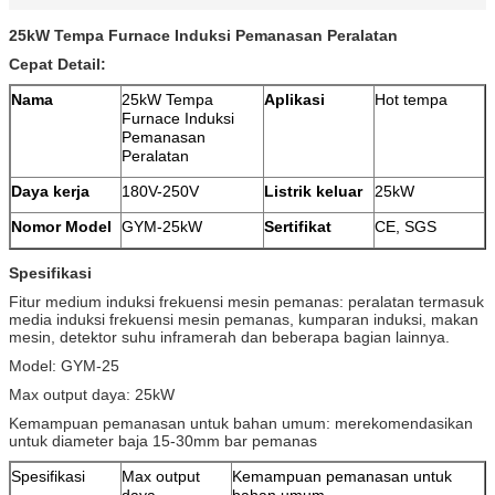
25kW Tempa Furnace Induksi Pemanasan Peralatan
Cepat Detail:
Nama
25kW Tempa
Aplikasi
Hot tempa
Furnace Induksi
Pemanasan
Peralatan
Daya kerja
180V-250V
Listrik keluar
25kW
Nomor Model
GYM-25kW
Sertifikat
CE, SGS
Spesifikasi
Fitur medium induksi frekuensi mesin pemanas: peralatan termasuk
media induksi frekuensi mesin pemanas, kumparan induksi, makan
mesin, detektor suhu inframerah dan beberapa bagian lainnya.
Model: GYM-25
Max output daya: 25kW
Kemampuan pemanasan untuk bahan umum: merekomendasikan
untuk diameter baja 15-30mm bar pemanas
Spesifikasi
Max output
Kemampuan pemanasan untuk
daya
bahan umum