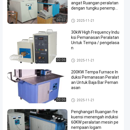
angat Ruangan peralatan
dengan tungku penempa
an
mesin penempaan induksi
00:07
2025-11-21
30kW High Frequency Indu
ksi Pemanasan Peralatan
Untuk Tempa / pengelasa
n
mesin penempaan induksi
00:06
2025-11-21
200KW Tempa Furnace In
duksi Pemanasan Peralat
an Untuk Baja Bar Peman
asan
mesin penempaan induksi
00:06
2025-11-21
Penghangat Ruangan fre
kuensi menengah induksi
60KW peralatan mesin pe
nempaan logam