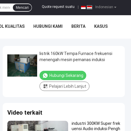
Quote request suatu
|
Indonesian
Mencari
L KUALITAS
HUBUNGI KAMI
BERITA
KASUS
listrik 160kW Tempa Furnace frekuensi
menengah mesin pemanas induksi
Hubungi Sekarang
Pelajari Lebih Lanjut
Video terkait
industri 300KW Super frek
uensi Audio induksi Pengh