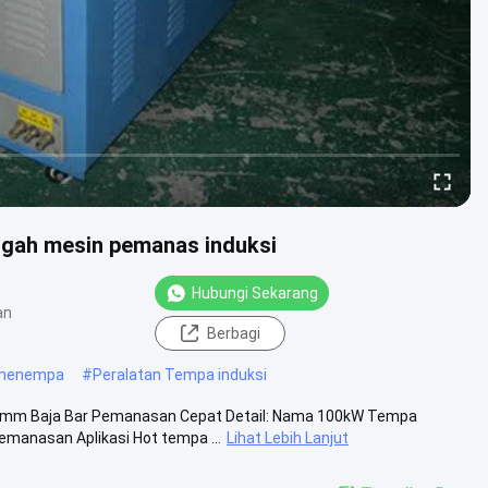
ngah mesin pemanas induksi
Hubungi Sekarang
an
Berbagi
 menempa
#
Peralatan Tempa induksi
0mm Baja Bar Pemanasan Cepat Detail: Nama 100kW Tempa
manasan Aplikasi Hot tempa ...
Lihat Lebih Lanjut