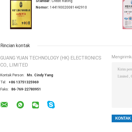
Standar:
Credit Rating
Nomor:
144190020081442910
Rincian kontak
Mengirimk
GUANG YUAN TECHNOLOGY (HK) ELECTRONICS
CO., LIMITED
Kontak Person:
Ms. Cindy Yang
Tel:
+86 13751325969
Faks:
86-769-22780951