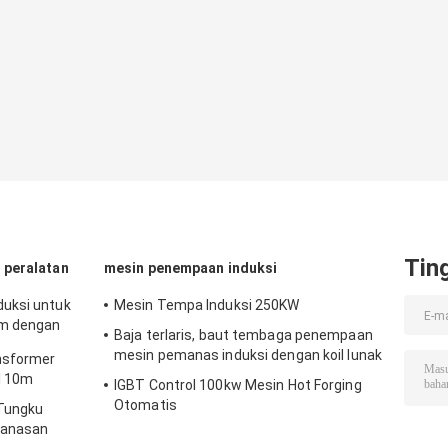
Tin
 peralatan
mesin penempaan induksi
uksi untuk
Mesin Tempa Induksi 250KW
am dengan
Baja terlaris, baut tembaga penempaan
mesin pemanas induksi dengan koil lunak
nsformer
l 10m
IGBT Control 100kw Mesin Hot Forging
Otomatis
 Tungku
manasan