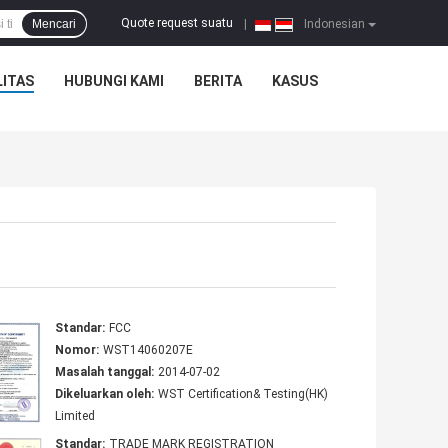
Quote request suatu
Mencari
|
Indonesian
ITAS
HUBUNGI KAMI
BERITA
KASUS
Standar:
FCC
Nomor:
WST14060207E
Masalah tanggal:
2014-07-02
Dikeluarkan oleh:
WST Certification& Testing(HK)
Limited
Standar:
TRADE MARK REGISTRATION