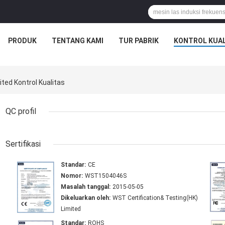
PRODUK
TENTANG KAMI
TUR PABRIK
KONTROL KUAL
ted Kontrol Kualitas
QC profil
Sertifikasi
Standar:
CE
Nomor:
WST1504046S
Masalah tanggal:
2015-05-05
Dikeluarkan oleh:
WST Certification& Testing(HK)
Limited
Standar:
ROHS