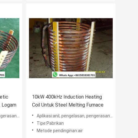
etic
10kW 400kHz Induction Heating
uk Logam
Coil Untuk Steel Melting Furnace
ing, Penempaan
Aplikasi:anil, pengelasan, pengerasan, quenching, Penempaan
Tipe:Pabrikan
Metode pendinginan:air