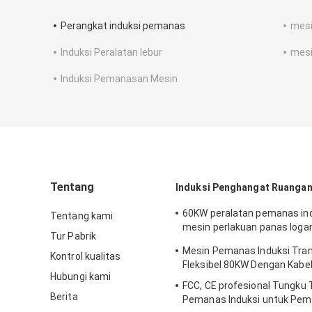
Perangkat induksi pemanas
mesi
Induksi Peralatan lebur
mesi
Induksi Pemanasan Mesin
Tentang
Induksi Penghangat Ruangan
60KW peralatan pemanas ind
Tentang kami
mesin perlakuan panas log
Tur Pabrik
chiller industri
Mesin Pemanas Induksi Tra
Kontrol kualitas
Fleksibel 80KW Dengan Kabe
Hubungi kami
FCC, CE profesional Tungku
Berita
Pemanas Induksi untuk Pe