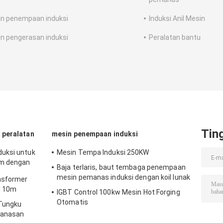
n penempaan induksi
Induksi Anil Mesin
n pengerasan induksi
Peralatan bantu
Tin
 peralatan
mesin penempaan induksi
uksi untuk
Mesin Tempa Induksi 250KW
am dengan
Baja terlaris, baut tembaga penempaan
mesin pemanas induksi dengan koil lunak
nsformer
l 10m
IGBT Control 100kw Mesin Hot Forging
Otomatis
 Tungku
manasan