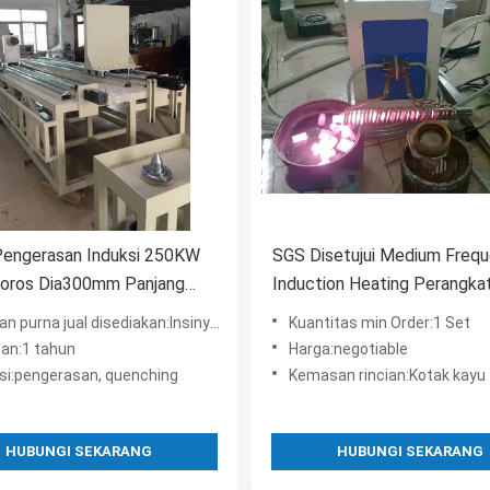
Pengerasan Induksi 250KW
SGS Disetujui Medium Freq
poros Dia300mm Panjang
Induction Heating Perangka
asan poros 1500mm
Kontrol
jual disediakan:Insinyur tersedia untuk melayani mesin di luar negeri
Kuantitas min Order:1 Set
an:1 tahun
Harga:negotiable
asi:pengerasan, quenching
Kemasan rincian:Kotak kayu
HUBUNGI SEKARANG
HUBUNGI SEKARANG