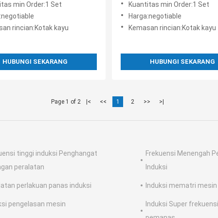
itas min Order:1 Set
Kuantitas min Order:1 Set
:negotiable
Harga:negotiable
an rincian:Kotak kayu
Kemasan rincian:Kotak kayu
HUBUNGI SEKARANG
HUBUNGI SEKARANG
Page 1 of 2
|<
<<
1
2
>>
>|
uensi tinggi induksi Penghangat
Frekuensi Menengah P
gan peralatan
Induksi
latan perlakuan panas induksi
Induksi mematri mesin
ksi pengelasan mesin
Induksi Super frekuens
pemanas