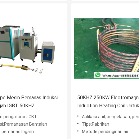
ope Mesin Pemanas Induksi
50KHZ 250KW Electromagn
ah IGBT 50KHZ
Induction Heating Coil Unt
m pengaturan:IGBT
Aplikasi:anil, pengelasan, pengerasan, quench
asi:Pemanasan Bantalan
Tipe:Pabrikan
 pemanas:logam
Metode pendinginan:air