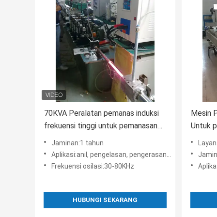
70KVA Peralatan pemanas induksi
Mesin 
frekuensi tinggi untuk pemanasan
Untuk 
online anil
penger
Jaminan:1 tahun
Layanan purna 
Aplikasi:anil, pengelasan, pengerasan, quenching, Penempaan
Jamin
Frekuensi osilasi:30-80KHz
Aplik
HUBUNGI SEKARANG