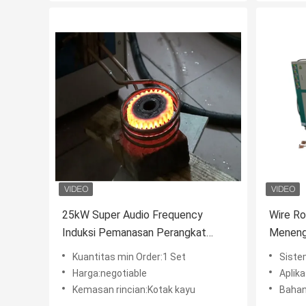
25kW Super Audio Frequency
Wire R
Induksi Pemanasan Perangkat
Meneng
Quenching
Kuantitas min Order:1 Set
Siste
Harga:negotiable
Aplik
Kemasan rincian:Kotak kayu
Bahan