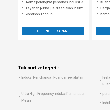
Nama:perangkat pemanas induksi jenis otomotif
Kuant
Layanan purna jual disediakan:Insinyur tersedia untuk melayani mesin di luar negeri
Harga
Jaminan:1 tahun
Kemas
HUBUNGI SEKARANG
Telusuri kategori：
Induksi Penghangat Ruangan peralatan
Frek
Ruan
Ultra High Frequency Induksi Pemanasan
pera
Mesin
Indu