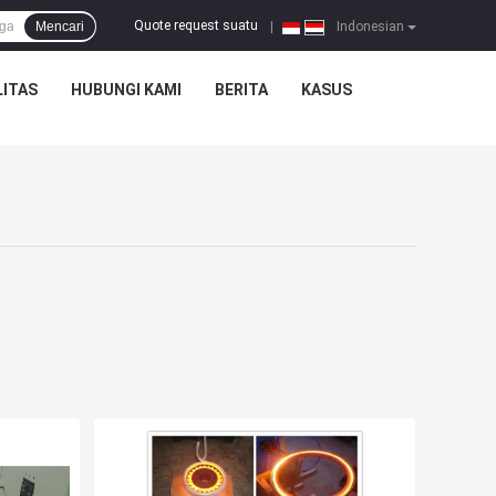
Quote request suatu
Mencari
|
Indonesian
ITAS
HUBUNGI KAMI
BERITA
KASUS