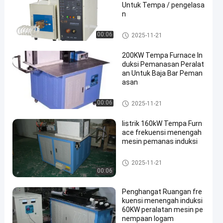
Untuk Tempa / pengelasa
n
mesin penempaan induksi
00:06
2025-11-21
200KW Tempa Furnace In
duksi Pemanasan Peralat
an Untuk Baja Bar Peman
asan
mesin penempaan induksi
00:06
2025-11-21
listrik 160kW Tempa Furn
ace frekuensi menengah
mesin pemanas induksi
mesin penempaan induksi
2025-11-21
00:06
Penghangat Ruangan fre
kuensi menengah induksi
60KW peralatan mesin pe
nempaan logam