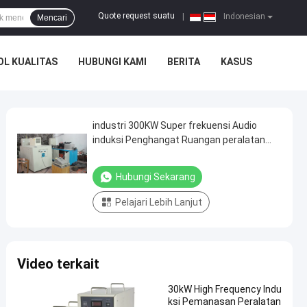
Quote request suatu
|
Indonesian
Mencari
L KUALITAS
HUBUNGI KAMI
BERITA
KASUS
industri 300KW Super frekuensi Audio
induksi Penghangat Ruangan peralatan
dengan tungku penempaan
Hubungi Sekarang
Pelajari Lebih Lanjut
Video terkait
30kW High Frequency Indu
ksi Pemanasan Peralatan