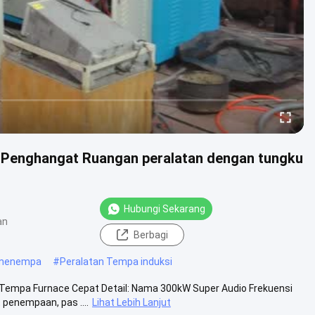
i Penghangat Ruangan peralatan dengan tungku
Hubungi Sekarang
an
Berbagi
 menempa
#
Peralatan Tempa induksi
Tempa Furnace Cepat Detail: Nama 300kW Super Audio Frekuensi
penempaan, pas ....
Lihat Lebih Lanjut