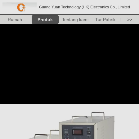
Guang Yuan Technology (HK) Electronics Co., Limited
Rumah
Produk
Tentang kami
Tur Pabrik
>>