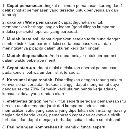
1.
Cepat pemanasan:
tingkat minimum pemanasan kurang dari 1
detik (tingkat pemanasan yang tersedia untuk penyesuaian dan
kontrol).
2.
cakupan Wide pemanasan:
dapat digunakan untuk
memanaskan berbagai bagian logam (ganti dilepas kumparan
induksi per switch operasi yang berbeda).
3.
Mudah instalasi:
dapat digunakan setelah terhubung dengan
sumber listrik, kumparan induksi serta pipa pasokan air dan
meningkatnya pipa;
itu dalam ukuran kecil dan ringan.
4.
Mudah dioperasikan:
Anda dapat belajar untuk beroperasi
dalam waktu beberapa menit.
5.
Cepat start-up:
dapat mulai melakukan operasi pemanasan
pada kondisi bahwa air dan listrik tersedia.
6.
Konsumsi daya rendah:
Dibandingkan dengan tabung vakum
konvensional peralatan frekuensi tinggi, dapat menghemat daya
dengan sekitar 70%.
Semakin kecil ukuran benda kerja adalah,
konsumsi daya yang rendah akan.
7.
efektivitas tinggi:
memiliki fitur seperti seragam pemanasan (itu
berlaku untuk mengatur jarak dari kumparan induksi untuk
memastikan suhu yang sesuai yang diperlukan oleh masing-masing
bagian dari benda kerja), pemanasan cepat dan cakrawala oksik
terbatas, dan dapat menjaga terhadap setiap limbah setelah anil.
8.
Perlindungan Komprehensif:
memiliki fungsi seperti