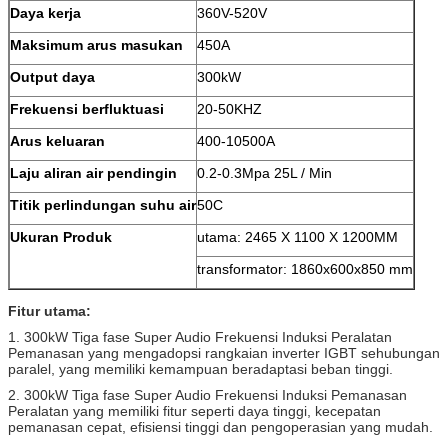
Daya kerja
360V-520V
Maksimum arus masukan
450A
Output daya
300kW
Frekuensi berfluktuasi
20-50KHZ
Arus keluaran
400-10500A
Laju aliran air pendingin
0.2-0.3Mpa 25L / Min
Titik perlindungan suhu air
50C
Ukuran Produk
utama: 2465 X 1100 X 1200MM
transformator: 1860x600x850 mm
Fitur utama:
1. 300kW Tiga fase Super Audio Frekuensi Induksi Peralatan
Pemanasan yang mengadopsi rangkaian inverter IGBT sehubungan
paralel, yang memiliki kemampuan beradaptasi beban tinggi.
2. 300kW Tiga fase Super Audio Frekuensi Induksi Pemanasan
Peralatan yang memiliki fitur seperti daya tinggi, kecepatan
pemanasan cepat, efisiensi tinggi dan pengoperasian yang mudah.