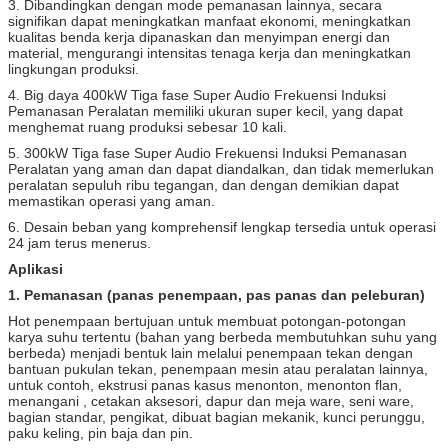
3. Dibandingkan dengan mode pemanasan lainnya, secara
signifikan dapat meningkatkan manfaat ekonomi, meningkatkan
kualitas benda kerja dipanaskan dan menyimpan energi dan
material, mengurangi intensitas tenaga kerja dan meningkatkan
lingkungan produksi.
4. Big daya 400kW Tiga fase Super Audio Frekuensi Induksi
Pemanasan Peralatan memiliki ukuran super kecil, yang dapat
menghemat ruang produksi sebesar 10 kali.
5. 300kW Tiga fase Super Audio Frekuensi Induksi Pemanasan
Peralatan yang aman dan dapat diandalkan, dan tidak memerlukan
peralatan sepuluh ribu tegangan, dan dengan demikian dapat
memastikan operasi yang aman.
6. Desain beban yang komprehensif lengkap tersedia untuk operasi
24 jam terus menerus.
Aplikasi
1. Pemanasan (panas penempaan, pas panas dan peleburan)
Hot penempaan bertujuan untuk membuat potongan-potongan
karya suhu tertentu (bahan yang berbeda membutuhkan suhu yang
berbeda) menjadi bentuk lain melalui penempaan tekan dengan
bantuan pukulan tekan, penempaan mesin atau peralatan lainnya,
untuk contoh, ekstrusi panas kasus menonton, menonton flan,
menangani , cetakan aksesori, dapur dan meja ware, seni ware,
bagian standar, pengikat, dibuat bagian mekanik, kunci perunggu,
paku keling, pin baja dan pin.