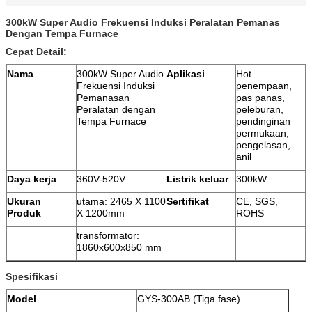
300kW Super Audio Frekuensi Induksi Peralatan Pemanas
Dengan Tempa Furnace
Cepat Detail:
Nama
300kW Super Audio
Aplikasi
Hot
Frekuensi Induksi
penempaan,
Pemanasan
pas panas,
Peralatan dengan
peleburan,
Tempa Furnace
pendinginan
permukaan,
pengelasan,
anil
Daya kerja
360V-520V
Listrik keluar
300kW
Ukuran
utama: 2465 X 1100
Sertifikat
CE, SGS,
Produk
X 1200mm
ROHS
transformator:
1860x600x850 mm
Spesifikasi
Model
GYS-300AB (Tiga fase)