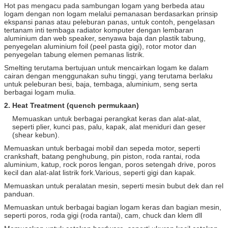
Hot pas mengacu pada sambungan logam yang berbeda atau
logam dengan non logam melalui pemanasan berdasarkan prinsip
ekspansi panas atau peleburan panas, untuk contoh, pengelasan
tertanam inti tembaga radiator komputer dengan lembaran
aluminium dan web speaker, senyawa baja dan plastik tabung,
penyegelan aluminium foil (peel pasta gigi), rotor motor dan
penyegelan tabung elemen pemanas listrik.
Smelting terutama bertujuan untuk mencairkan logam ke dalam
cairan dengan menggunakan suhu tinggi, yang terutama berlaku
untuk peleburan besi, baja, tembaga, aluminium, seng serta
berbagai logam mulia.
2. Heat Treatment (quench permukaan)
Memuaskan untuk berbagai perangkat keras dan alat-alat,
seperti plier, kunci pas, palu, kapak, alat meniduri dan geser
(shear kebun).
Memuaskan untuk berbagai mobil dan sepeda motor, seperti
crankshaft, batang penghubung, pin piston, roda rantai, roda
aluminium, katup, rock poros lengan, poros setengah drive, poros
kecil dan alat-alat listrik fork.Various, seperti gigi dan kapak.
Memuaskan untuk peralatan mesin, seperti mesin bubut dek dan rel
panduan.
Memuaskan untuk berbagai bagian logam keras dan bagian mesin,
seperti poros, roda gigi (roda rantai), cam, chuck dan klem dll