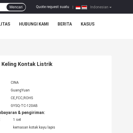
Quote request suatu
Mencari
|
Indonesian
ITAS
HUBUNGI KAMI
BERITA
KASUS
Keling Kontak Listrik
CINA
GuangYuan
CE,FCC,ROHS
GYSQ-TC-120AB
mbayaran & pengiriman:
:
1 set
kemasan kotak kayu lapis