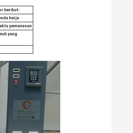
r berikut
:
enda kerja
aktu pemanasan
nuh yang