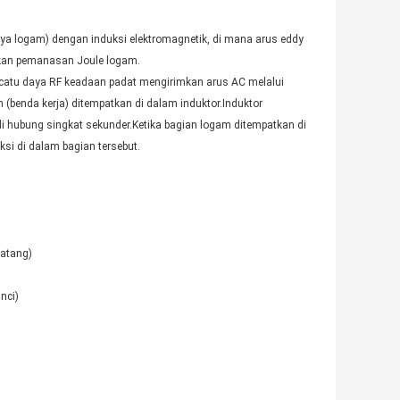
a logam) dengan induksi elektromagnetik, di mana arus eddy
abkan pemanasan Joule logam.
 catu daya RF keadaan padat mengirimkan arus AC melalui
(benda kerja) ditempatkan di dalam induktor.Induktor
i hubung singkat sekunder.Ketika bagian logam ditempatkan di
si di dalam bagian tersebut.
batang)
nci)