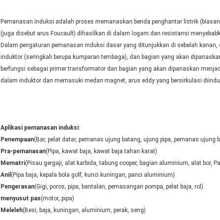
Pemanasan induksi adalah proses memanaskan benda penghantar listrik (biasany
(juga disebut arus Foucault) dihasilkan di dalam logam dan resistansi menyeb
Dalam pengaturan pemanasan induksi dasar yang ditunjukkan di sebelah kanan,
induktor (seringkali berupa kumparan tembaga), dan bagian yang akan dipanaskan 
berfungsi sebagai primer transformator dan bagian yang akan dipanaskan menjad
dalam induktor dan memasuki medan magnet, arus eddy yang bersirkulasi diinduk
Aplikasi pemanasan induksi:
Penempaan
(Bar, pelat datar, pemanas ujung batang, ujung pipa, pemanas ujung 
Pra-pemanasan
(Pipa, kawat baja, kawat baja tahan karat)
Mematri
(Pisau gergaji, alat karbida, tabung cooper, bagian aluminium, alat bor, Pa
Anil
(Pipa baja, kepala bola golf, kunci kuningan, panci aluminium)
Pengerasan
(Gigi, poros, pipa, bantalan, pemasangan pompa, pelat baja, rol)
menyusut pas
(motor, pipa)
Meleleh
(Besi, baja, kuningan, aluminium, perak, seng)