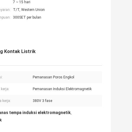
7 ~ 15 hari
ayaran:
T/T, Western Union
mpuan:
300SET per bulan
g Kontak Listrik
i:
Pemanasan Poros Engkol
 kerja:
Pemanasan Induksi Elektromagnetik
 kerja:
380V 3 fase
nas tempa induksi elektromagnetik
,
k