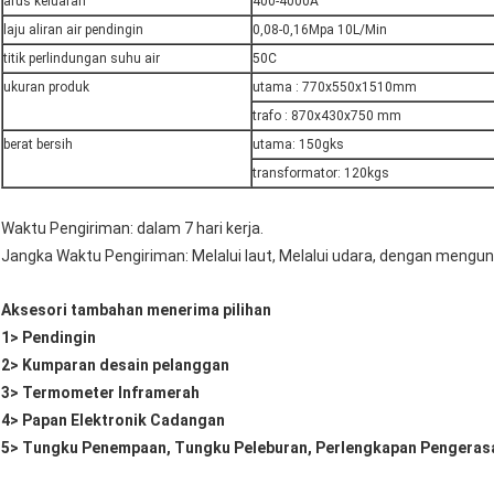
arus keluaran
400-4000A
laju aliran air pendingin
0,08-0,16Mpa 10L/Min
titik perlindungan suhu air
50C
ukuran produk
utama : 770x550x1510mm
trafo : 870x430x750 mm
berat bersih
utama: 150gks
transformator: 120kgs
Waktu Pengiriman: dalam 7 hari kerja.
Jangka Waktu Pengiriman: Melalui laut, Melalui udara, dengan mengu
Aksesori tambahan menerima pilihan
1> Pendingin
2> Kumparan desain pelanggan
3> Termometer Inframerah
4> Papan Elektronik Cadangan
5> Tungku Penempaan, Tungku Peleburan, Perlengkapan Pengeras