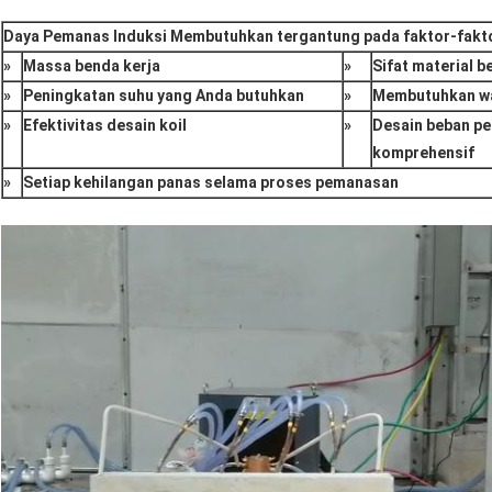
Daya Pemanas Induksi Membutuhkan tergantung pada faktor-fakto
»
Massa benda kerja
»
Sifat material b
»
Peningkatan suhu yang Anda butuhkan
»
Membutuhkan w
»
Efektivitas desain koil
»
Desain beban pe
komprehensif
»
Setiap kehilangan panas selama proses pemanasan