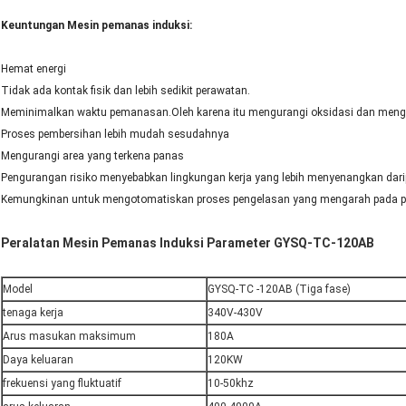
Keuntungan Mesin pemanas induksi:
Hemat energi
Tidak ada kontak fisik dan lebih sedikit perawatan.
Meminimalkan waktu pemanasan.Oleh karena itu mengurangi oksidasi dan mengu
Proses pembersihan lebih mudah sesudahnya
Mengurangi area yang terkena panas
Pengurangan risiko menyebabkan lingkungan kerja yang lebih menyenangkan dar
Kemungkinan untuk mengotomatiskan proses pengelasan yang mengarah pada pr
Peralatan Mesin Pemanas Induksi Parameter GYSQ-TC-120AB
Model
GYSQ-TC -120AB (Tiga fase)
tenaga kerja
340V-430V
Arus masukan maksimum
180A
Daya keluaran
120KW
frekuensi yang fluktuatif
10-50khz