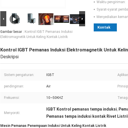
Waktu pengiriman:
Syarat-syarat pemb
Menyediakan kema
Kontak
Gambar besar :
Kontrol IGBT Pemanas Induksi
Elektromagnetik Untuk Keling Kontak Listrik
Kontrol IGBT Pemanas Induksi Elektromagnetik Untuk Kelin
Deskripsi
Sistem pengaturan:
IGBT
Aplikas
pendinginan:
Air
Prinsip
Frekuensi:
10~50KHZ
Tenaga
IGBT Kontrol pemanas tempa induksi
Pema
,
Menyoroti:
Pemanas tempa induksi kontak Rivet Listri
Mesin Pemanas Penempaan Induksi Untuk Keling Kontak Listrik