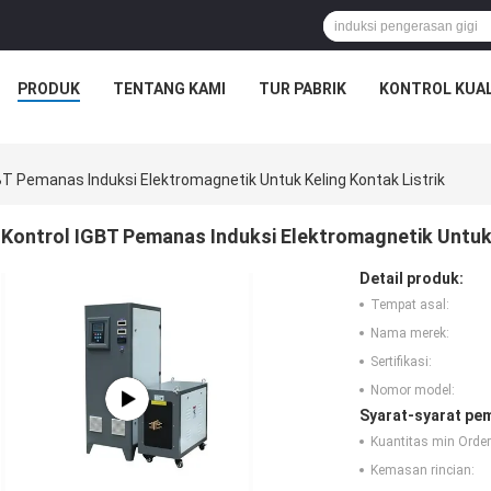
PRODUK
TENTANG KAMI
TUR PABRIK
KONTROL KUAL
BT Pemanas Induksi Elektromagnetik Untuk Keling Kontak Listrik
Kontrol IGBT Pemanas Induksi Elektromagnetik Untuk 
Detail produk:
Tempat asal:
Nama merek:
Sertifikasi:
Nomor model:
Syarat-syarat pe
Kuantitas min Order
Kemasan rincian: