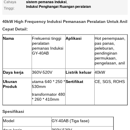
sistem pemanas induksi
Cahaya
,
Induksi Penghangat Ruangan peralatan
Tinggi:
40kW High Frequency Induksi Pemanasan Peralatan Untuk Anil
Cepat Detail:
Nama
Frekuensi tinggi
Aplikasi
Hot penempaan,
peralatan
pas panas,
pemanas Induksi
peleburan,
GY-40AB
pendinginan
permukaan,
pengelasan, anil
Daya kerja
360V-520V
Listrik keluar
40kW
Ukuran
utama 640 * 250 *
Sertifikat
CE, SGS, ROHS
Produk
530mm
transformator 480
* 260 * 410mm
Spesifikasi
Model
GY-40AB (Tiga fase)
daya kerja
360V-520V