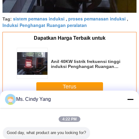
sistem pemanas induksi
proses pemanasan induksi
Tag:
,
,
Induksi Penghangat Ruangan peralatan
Dapatkan Harga Terbaik untuk
Anil 40KW listrik frekuensi tinggi
induksi Penghangat Ruangan
peralatan mesin
Terus
Ms. Cindy Yang
Induksi Anil Mesin
Lebih
4:22 PM
Good day, what product are you looking for?
Tahap
panas pas induksi
Fase Tunggal
pengelasan
40kW 