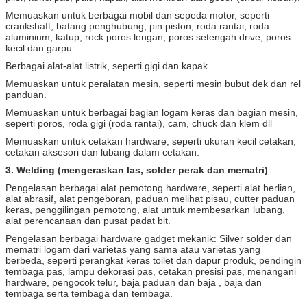
Memuaskan untuk berbagai mobil dan sepeda motor, seperti
crankshaft, batang penghubung, pin piston, roda rantai, roda
aluminium, katup, rock poros lengan, poros setengah drive, poros
kecil dan garpu.
Berbagai alat-alat listrik, seperti gigi dan kapak.
Memuaskan untuk peralatan mesin, seperti mesin bubut dek dan rel
panduan.
Memuaskan untuk berbagai bagian logam keras dan bagian mesin,
seperti poros, roda gigi (roda rantai), cam, chuck dan klem dll
Memuaskan untuk cetakan hardware, seperti ukuran kecil cetakan,
cetakan aksesori dan lubang dalam cetakan.
3. Welding (mengeraskan las, solder perak dan mematri)
Pengelasan berbagai alat pemotong hardware, seperti alat berlian,
alat abrasif, alat pengeboran, paduan melihat pisau, cutter paduan
keras, penggilingan pemotong, alat untuk membesarkan lubang,
alat perencanaan dan pusat padat bit.
Pengelasan berbagai hardware gadget mekanik: Silver solder dan
mematri logam dari varietas yang sama atau varietas yang
berbeda, seperti perangkat keras toilet dan dapur produk, pendingin
tembaga pas, lampu dekorasi pas, cetakan presisi pas, menangani
hardware, pengocok telur, baja paduan dan baja , baja dan
tembaga serta tembaga dan tembaga.