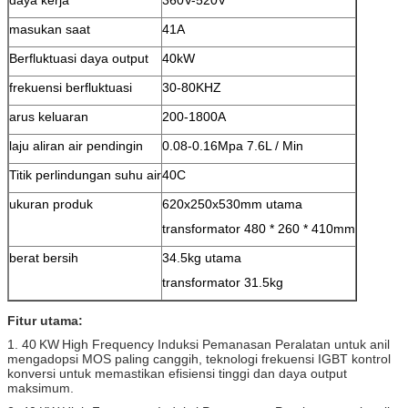
masukan saat
41A
Berfluktuasi daya output
40kW
frekuensi berfluktuasi
30-80KHZ
arus keluaran
200-1800A
laju aliran air pendingin
0.08-0.16Mpa 7.6L / Min
Titik perlindungan suhu air
40C
ukuran produk
620x250x530mm utama
transformator 480 * 260 * 410mm
berat bersih
34.5kg utama
transformator 31.5kg
Fitur utama:
1. 40
KW
High Frequency Induksi Pemanasan Peralatan untuk anil
mengadopsi MOS paling canggih, teknologi frekuensi IGBT kontrol
konversi untuk memastikan efisiensi tinggi dan daya output
maksimum.