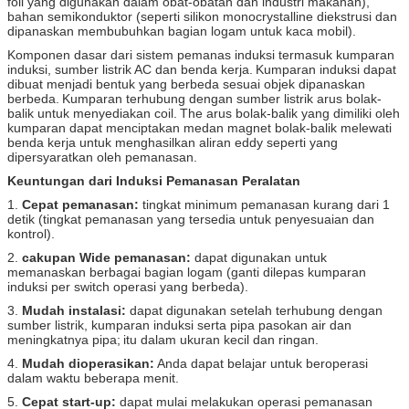
foil yang digunakan dalam obat-obatan dan industri makanan),
bahan semikonduktor (seperti silikon monocrystalline diekstrusi dan
dipanaskan membubuhkan bagian logam untuk kaca mobil).
Komponen dasar dari sistem pemanas induksi termasuk kumparan
induksi, sumber listrik AC dan benda kerja.
Kumparan induksi dapat
dibuat menjadi bentuk yang berbeda sesuai objek dipanaskan
berbeda.
Kumparan terhubung dengan sumber listrik arus bolak-
balik untuk menyediakan coil.
The arus bolak-balik yang dimiliki oleh
kumparan dapat menciptakan medan magnet bolak-balik melewati
benda kerja untuk menghasilkan aliran eddy seperti yang
dipersyaratkan oleh pemanasan.
Keuntungan dari Induksi Pemanasan Peralatan
1.
Cepat pemanasan:
tingkat minimum pemanasan kurang dari 1
detik (tingkat pemanasan yang tersedia untuk penyesuaian dan
kontrol).
2.
cakupan Wide pemanasan:
dapat digunakan untuk
memanaskan berbagai bagian logam (ganti dilepas kumparan
induksi per switch operasi yang berbeda).
3.
Mudah instalasi:
dapat digunakan setelah terhubung dengan
sumber listrik, kumparan induksi serta pipa pasokan air dan
meningkatnya pipa;
itu dalam ukuran kecil dan ringan.
4.
Mudah dioperasikan:
Anda dapat belajar untuk beroperasi
dalam waktu beberapa menit.
5.
Cepat start-up:
dapat mulai melakukan operasi pemanasan