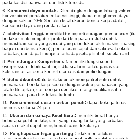
pada kondisi bahwa air dan listrik tersedia.
6.
Konsumsi daya rendah:
Dibandingkan dengan tabung vakum
konvensional peralatan frekuensi tinggi, dapat menghemat daya
dengan sekitar 70%.
Semakin kecil ukuran benda kerja adalah,
konsumsi daya yang rendah akan.
7.
efektivitas tinggi:
memiliki fitur seperti seragam pemanasan (itu
berlaku untuk mengatur jarak dari kumparan induksi untuk
memastikan suhu yang sesuai yang diperlukan oleh masing-masing
bagian dari benda kerja), pemanasan cepat dan cakrawala oksik
terbatas, dan dapat menjaga terhadap setiap limbah setelah anil.
8.
Perlindungan Komprehensif:
memiliki fungsi seperti
overpressure, lebih-saat ini, indikasi alarm terlalu panas dan
kekurangan air serta kontrol otomatis dan perlindungan.
9.
Suhu dikontrol:
itu berlaku untuk mengontrol suhu untuk
pemanasan benda kerja sesuai dengan waktu pemanasan yang
telah ditetapkan, dan dengan demikian mengendalikan suhu
pemanasan pada titik teknis tertentu.
10.
Komprehensif desain beban penuh:
dapat bekerja terus
menerus selama 24 jam.
11.
Ukuran dan cahaya Kecil Berat:
memiliki berat hanya
beberapa puluhan kilogram, yang, ruang lantai yang terbatas
secara efektif dapat menghemat ruang lokakarya.
12.
Penghapusan tegangan tinggi:
tidak memerlukan
transformator step-up yang dapat menghasilkan sekitar sepuluh