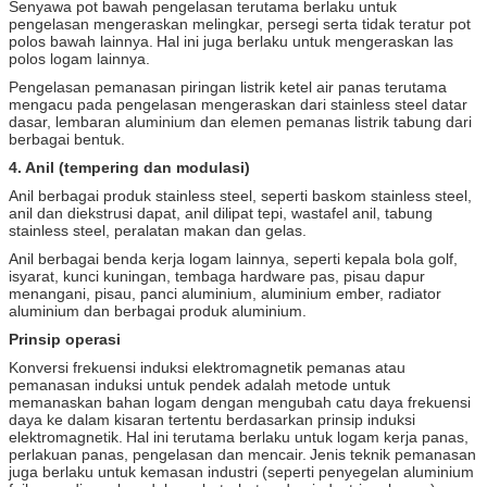
Senyawa pot bawah pengelasan terutama berlaku untuk
pengelasan mengeraskan melingkar, persegi serta tidak teratur pot
polos bawah lainnya.
Hal ini juga berlaku untuk mengeraskan las
polos logam lainnya.
Pengelasan pemanasan piringan listrik ketel air panas terutama
mengacu pada pengelasan mengeraskan dari stainless steel datar
dasar, lembaran aluminium dan elemen pemanas listrik tabung dari
berbagai bentuk.
4. Anil (tempering dan modulasi)
Anil berbagai produk stainless steel, seperti baskom stainless steel,
anil dan diekstrusi dapat, anil dilipat tepi, wastafel anil, tabung
stainless steel, peralatan makan dan gelas.
Anil berbagai benda kerja logam lainnya, seperti kepala bola golf,
isyarat, kunci kuningan, tembaga hardware pas, pisau dapur
menangani, pisau, panci aluminium, aluminium ember, radiator
aluminium dan berbagai produk aluminium.
Prinsip operasi
Konversi frekuensi induksi elektromagnetik pemanas atau
pemanasan induksi untuk pendek adalah metode untuk
memanaskan bahan logam dengan mengubah catu daya frekuensi
daya ke dalam kisaran tertentu berdasarkan prinsip induksi
elektromagnetik.
Hal ini terutama berlaku untuk logam kerja panas,
perlakuan panas, pengelasan dan mencair.
Jenis teknik pemanasan
juga berlaku untuk kemasan industri (seperti penyegelan aluminium