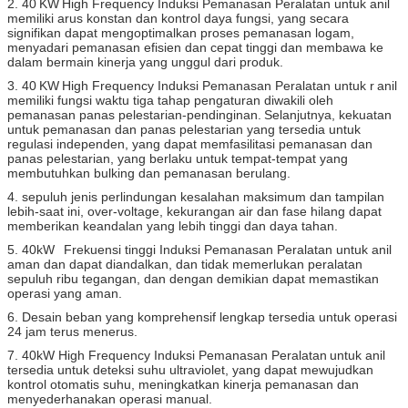
2. 40
KW
High Frequency Induksi Pemanasan Peralatan untuk anil
memiliki arus konstan dan kontrol daya fungsi, yang secara
signifikan dapat mengoptimalkan proses pemanasan logam,
menyadari pemanasan efisien dan cepat tinggi dan membawa ke
dalam bermain kinerja yang unggul dari produk.
3. 40
KW
High Frequency Induksi Pemanasan Peralatan untuk
r
anil
memiliki fungsi waktu tiga tahap pengaturan diwakili oleh
pemanasan panas pelestarian-pendinginan.
Selanjutnya, kekuatan
untuk pemanasan dan panas pelestarian yang tersedia untuk
regulasi independen, yang dapat memfasilitasi pemanasan dan
panas pelestarian, yang berlaku untuk tempat-tempat yang
membutuhkan bulking dan pemanasan berulang.
4. sepuluh jenis perlindungan kesalahan maksimum dan tampilan
lebih-saat ini, over-voltage, kekurangan air dan fase hilang dapat
memberikan keandalan yang lebih tinggi dan daya tahan.
5. 40kW
Frekuensi tinggi Induksi Pemanasan Peralatan untuk anil
aman dan dapat diandalkan, dan tidak memerlukan peralatan
sepuluh ribu tegangan, dan dengan demikian dapat memastikan
operasi yang aman.
6. Desain beban yang komprehensif lengkap tersedia untuk operasi
24 jam terus menerus.
7. 40kW High Frequency Induksi Pemanasan Peralatan
untuk anil
tersedia untuk deteksi suhu ultraviolet, yang dapat mewujudkan
kontrol otomatis suhu, meningkatkan kinerja pemanasan dan
menyederhanakan operasi manual.