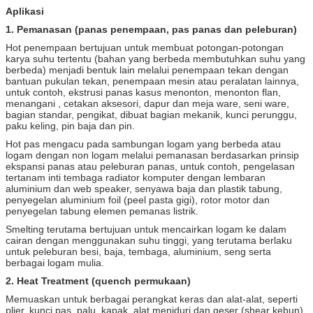
Aplikasi
1. Pemanasan (panas penempaan, pas panas dan peleburan)
Hot penempaan bertujuan untuk membuat potongan-potongan
karya suhu tertentu (bahan yang berbeda membutuhkan suhu yang
berbeda) menjadi bentuk lain melalui penempaan tekan dengan
bantuan pukulan tekan, penempaan mesin atau peralatan lainnya,
untuk contoh, ekstrusi panas kasus menonton, menonton flan,
menangani , cetakan aksesori, dapur dan meja ware, seni ware,
bagian standar, pengikat, dibuat bagian mekanik, kunci perunggu,
paku keling, pin baja dan pin.
Hot pas mengacu pada sambungan logam yang berbeda atau
logam dengan non logam melalui pemanasan berdasarkan prinsip
ekspansi panas atau peleburan panas, untuk contoh, pengelasan
tertanam inti tembaga radiator komputer dengan lembaran
aluminium dan web speaker, senyawa baja dan plastik tabung,
penyegelan aluminium foil (peel pasta gigi), rotor motor dan
penyegelan tabung elemen pemanas listrik.
Smelting terutama bertujuan untuk mencairkan logam ke dalam
cairan dengan menggunakan suhu tinggi, yang terutama berlaku
untuk peleburan besi, baja, tembaga, aluminium, seng serta
berbagai logam mulia.
2. Heat Treatment (quench permukaan)
Memuaskan untuk berbagai perangkat keras dan alat-alat, seperti
plier, kunci pas, palu, kapak, alat meniduri dan geser (shear kebun).