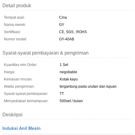
Detail produk
Tempat asal:
Cina
Nama merek:
GY
Sertifikasi:
CE, SGS , ROHS
Nomor model:
GY-40AB
Syarat-syarat pembayaran & pengiriman
Kuantitas min Order:
1 Set
Harga:
negotiable
Kemasan rincian:
Kotak kayu
Waktu pengiriman:
tergantung pada urutan dan tujuan
Syarat-syarat pembayaran:
TT
Menyediakan kemampuan:
500set / bulan
Deskripsi
Induksi Anil Mesin