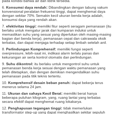
pada kondisi bahwa air dan listrik tersedia.
6.
Konsumsi daya rendah:
Dibandingkan dengan tabung vakum
konvensional peralatan frekuensi tinggi, dapat menghemat daya
dengan sekitar 70%.
Semakin kecil ukuran benda kerja adalah,
konsumsi daya yang rendah akan.
7.
efektivitas tinggi:
memiliki fitur seperti seragam pemanasan (itu
berlaku untuk mengatur jarak dari kumparan induksi untuk
memastikan suhu yang sesuai yang diperlukan oleh masing-masing
bagian dari benda kerja), pemanasan cepat dan cakrawala oksik
terbatas, dan dapat menjaga terhadap setiap limbah setelah anil.
8.
Perlindungan Komprehensif:
memiliki fungsi seperti
overpressure, lebih-saat ini, indikasi alarm terlalu panas dan
kekurangan air serta kontrol otomatis dan perlindungan.
9.
Suhu dikontrol:
itu berlaku untuk mengontrol suhu untuk
pemanasan benda kerja sesuai dengan waktu pemanasan yang
telah ditetapkan, dan dengan demikian mengendalikan suhu
pemanasan pada titik teknis tertentu.
10.
Komprehensif desain beban penuh:
dapat bekerja terus
menerus selama 24 jam.
11.
Ukuran dan cahaya Kecil Berat:
memiliki berat hanya
beberapa puluhan kilogram, yang, ruang lantai yang terbatas
secara efektif dapat menghemat ruang lokakarya.
12.
Penghapusan tegangan tinggi:
tidak memerlukan
transformator step-up yang dapat menghasilkan sekitar sepuluh