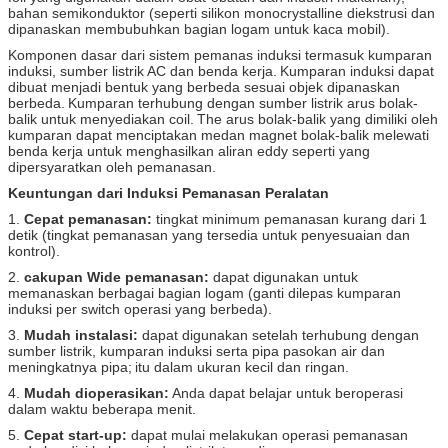
bahan semikonduktor (seperti silikon monocrystalline diekstrusi dan
dipanaskan membubuhkan bagian logam untuk kaca mobil).
Komponen dasar dari sistem pemanas induksi termasuk kumparan
induksi, sumber listrik AC dan benda kerja.
Kumparan induksi dapat
dibuat menjadi bentuk yang berbeda sesuai objek dipanaskan
berbeda.
Kumparan terhubung dengan sumber listrik arus bolak-
balik untuk menyediakan coil.
The arus bolak-balik yang dimiliki oleh
kumparan dapat menciptakan medan magnet bolak-balik melewati
benda kerja untuk menghasilkan aliran eddy seperti yang
dipersyaratkan oleh pemanasan.
Keuntungan dari Induksi Pemanasan Peralatan
1.
Cepat pemanasan:
tingkat minimum pemanasan kurang dari 1
detik (tingkat pemanasan yang tersedia untuk penyesuaian dan
kontrol).
2.
cakupan Wide pemanasan:
dapat digunakan untuk
memanaskan berbagai bagian logam (ganti dilepas kumparan
induksi per switch operasi yang berbeda).
3.
Mudah instalasi:
dapat digunakan setelah terhubung dengan
sumber listrik, kumparan induksi serta pipa pasokan air dan
meningkatnya pipa;
itu dalam ukuran kecil dan ringan.
4.
Mudah dioperasikan:
Anda dapat belajar untuk beroperasi
dalam waktu beberapa menit.
5.
Cepat start-up:
dapat mulai melakukan operasi pemanasan