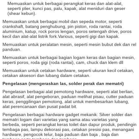
Memuaskan untuk berbagai perangkat keras dan alat-alat,
seperti plier, kunci pas, palu, kapak, alat meniduri dan geser
(shear kebun).
Memuaskan untuk berbagai mobil dan sepeda motor, seperti
crankshaft, batang penghubung, pin piston, roda rantai, roda
aluminium, katup, rock poros lengan, poros setengah drive, poros
kecil dan alat-alat listrik fork.Various, seperti gigi dan kapak.
Memuaskan untuk peralatan mesin, seperti mesin bubut dek dan rel
panduan.
Memuaskan untuk berbagai bagian logam keras dan bagian mesin,
seperti poros, roda gigi (roda rantai), cam, chuck dan klem dll
Memuaskan untuk cetakan hardware, seperti ukuran kecil cetakan,
cetakan aksesori dan lubang dalam cetakan.
Pengelasan (mengeraskan las, solder perak dan mematri)
Pengelasan berbagai alat pemotong hardware, seperti alat berlian,
alat abrasif, alat pengeboran, paduan melihat pisau, cutter paduan
keras, penggilingan pemotong, alat untuk membesarkan lubang,
alat perencanaan dan pusat padat bit.
Pengelasan berbagai hardware gadget mekanik: Silver solder dan
mematri logam dari varietas yang sama atau varietas yang
berbeda, seperti perangkat keras toilet dan dapur produk, pendingin
tembaga pas, lampu dekorasi pas, cetakan presisi pas, menangani
hardware, pengocok telur, baja paduan dan baja , baja dan