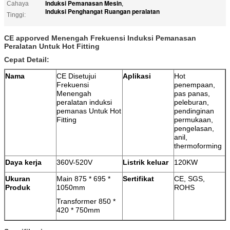
Induksi Pemanasan Mesin
Cahaya
,
Induksi Penghangat Ruangan peralatan
Tinggi:
CE apporved Menengah Frekuensi Induksi Pemanasan
Peralatan Untuk Hot Fitting
Cepat Detail:
Nama
CE Disetujui
Aplikasi
Hot
Frekuensi
penempaan,
Menengah
pas panas,
peralatan induksi
peleburan,
pemanas Untuk Hot
pendinginan
Fitting
permukaan,
pengelasan,
anil,
thermoforming
Daya kerja
360V-520V
Listrik keluar
120KW
Ukuran
Main 875 * 695 *
Sertifikat
CE, SGS,
Produk
1050mm
ROHS
Transformer 850 *
420 * 750mm