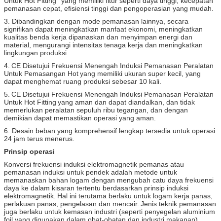
Untuk Hot Fitting
yang memiliki fitur seperti daya tinggi, kecepatan
pemanasan cepat, efisiensi tinggi dan pengoperasian yang mudah.
3. Dibandingkan dengan mode pemanasan lainnya, secara
signifikan dapat meningkatkan manfaat ekonomi, meningkatkan
kualitas benda kerja dipanaskan dan menyimpan energi dan
material, mengurangi intensitas tenaga kerja dan meningkatkan
lingkungan produksi.
4.
CE Disetujui Frekuensi Menengah Induksi Pemanasan Peralatan
Untuk Pemasangan Hot
yang memiliki ukuran super kecil, yang
dapat menghemat ruang produksi sebesar 10 kali.
5.
CE Disetujui Frekuensi Menengah Induksi Pemanasan Peralatan
Untuk Hot Fitting
yang aman dan dapat diandalkan, dan tidak
memerlukan peralatan sepuluh ribu tegangan, dan dengan
demikian dapat memastikan operasi yang aman.
6. Desain beban yang komprehensif lengkap tersedia untuk operasi
24 jam terus menerus.
Prinsip operasi
Konversi frekuensi induksi elektromagnetik pemanas atau
pemanasan induksi untuk pendek adalah metode untuk
memanaskan bahan logam dengan mengubah catu daya frekuensi
daya ke dalam kisaran tertentu berdasarkan prinsip induksi
elektromagnetik.
Hal ini terutama berlaku untuk logam kerja panas,
perlakuan panas, pengelasan dan mencair.
Jenis teknik pemanasan
juga berlaku untuk kemasan industri (seperti penyegelan aluminium
foil yang digunakan dalam obat-obatan dan industri makanan),