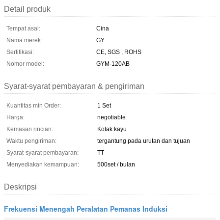
Detail produk
Tempat asal:
Cina
Nama merek:
GY
Sertifikasi:
CE, SGS , ROHS
Nomor model:
GYM-120AB
Syarat-syarat pembayaran & pengiriman
Kuantitas min Order:
1 Set
Harga:
negotiable
Kemasan rincian:
Kotak kayu
Waktu pengiriman:
tergantung pada urutan dan tujuan
Syarat-syarat pembayaran:
TT
Menyediakan kemampuan:
500set / bulan
Deskripsi
Frekuensi Menengah Peralatan Pemanas Induksi