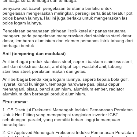
tembaga serta tembaga dan tembaga.
Senyawa pot bawah pengelasan terutama berlaku untuk
pengelasan mengeraskan melingkar, persegi serta tidak teratur pot
polos bawah lainnya.
Hal ini juga berlaku untuk mengeraskan las
polos logam lainnya.
Pengelasan pemanasan piringan listrik ketel air panas terutama
mengacu pada pengelasan mengeraskan dari stainless steel datar
dasar, lembaran aluminium dan elemen pemanas listrik tabung dari
berbagai bentuk.
Anil (tempering dan modulasi)
Anil berbagai produk stainless steel, seperti baskom stainless steel,
anil dan diekstrusi dapat, anil dilipat tepi, wastafel anil, tabung
stainless steel, peralatan makan dan gelas.
Anil berbagai benda kerja logam lainnya, seperti kepala bola golf,
isyarat, kunci kuningan, tembaga hardware pas, pisau dapur
menangani, pisau, panci aluminium, aluminium ember, radiator
aluminium dan berbagai produk aluminium.
Fitur utama:
1. CE Disetujui Frekuensi Menengah Induksi Pemanasan Peralatan
Untuk Hot Fitting yang mengadopsi rangkaian inverter IGBT
sehubungan paralel, yang memiliki beban tinggi kemampuan
beradaptasi.
2. CE Apptoved
Menengah Frekuensi Induksi Pemanasan Peralatan