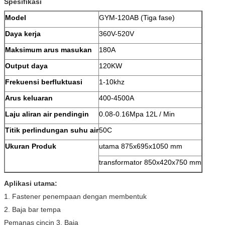
Spesifikasi
Model
GYM-120AB (Tiga fase)
Daya kerja
360V-520V
Maksimum arus masukan
180A
Output daya
120KW
Frekuensi berfluktuasi
1-10khz
Arus keluaran
400-4500A
Laju aliran air pendingin
0.08-0.16Mpa 12L / Min
Titik perlindungan suhu air
50C
Ukuran Produk
utama 875x695x1050 mm
transformator 850x420x750 mm
Aplikasi utama:
1. Fastener penempaan dengan membentuk
2. Baja bar tempa
Pemanas cincin 3. Baja