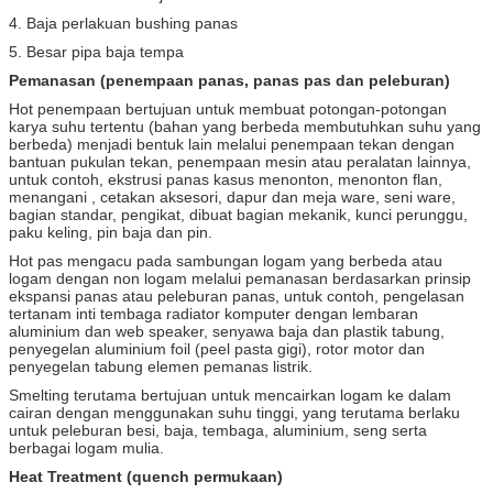
4. Baja perlakuan bushing panas
5. Besar pipa baja tempa
Pemanasan (penempaan panas, panas pas dan peleburan)
Hot penempaan bertujuan untuk membuat potongan-potongan
karya suhu tertentu (bahan yang berbeda membutuhkan suhu yang
berbeda) menjadi bentuk lain melalui penempaan tekan dengan
bantuan pukulan tekan, penempaan mesin atau peralatan lainnya,
untuk contoh, ekstrusi panas kasus menonton, menonton flan,
menangani , cetakan aksesori, dapur dan meja ware, seni ware,
bagian standar, pengikat, dibuat bagian mekanik, kunci perunggu,
paku keling, pin baja dan pin.
Hot pas mengacu pada sambungan logam yang berbeda atau
logam dengan non logam melalui pemanasan berdasarkan prinsip
ekspansi panas atau peleburan panas, untuk contoh, pengelasan
tertanam inti tembaga radiator komputer dengan lembaran
aluminium dan web speaker, senyawa baja dan plastik tabung,
penyegelan aluminium foil (peel pasta gigi), rotor motor dan
penyegelan tabung elemen pemanas listrik.
Smelting terutama bertujuan untuk mencairkan logam ke dalam
cairan dengan menggunakan suhu tinggi, yang terutama berlaku
untuk peleburan besi, baja, tembaga, aluminium, seng serta
berbagai logam mulia.
Heat Treatment (quench permukaan)