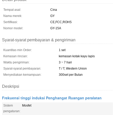
Tempat asal:
Cina
Nama merek:
GY
Sertifikasi:
CE,FCC,ROHS
Nomor model:
GY-15A
Syarat-syarat pembayaran & pengiriman
Kuantitas min Order:
1 set
Kemasan rincian:
kemasan kotak kayu lapis
Waktu pengiriman:
3 ~ 7 hari
Syarat-syarat pembayaran:
T / T, Western Union
Menyediakan kemampuan:
300set per Bulan
Deskripsi
Frekuensi tinggi induksi Penghangat Ruangan peralatan
Sistem
Mosfet
pengaturan: