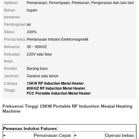
Aplikasi:
Pemanasan, Penempaan, Peleburan, Pengerasan dan lain-lain
Bahan
logam
pemanas:
Pendinginan:
air
Siklus:
100%
Prinsip kerja:
Pemanasan Induksi Elektromagnetik
frekuensi:
30 ~ 80KHZ
Kekuatan
220V satu fase
kerja:
Kondisi:
Barang baru
Jaminan:
Garansi satu tahun
15KW RF Induction Metal Heater
Cahaya
,
80KHZ RF Induction Metal Heater
,
Tinggi:
FCC Portable Induction Metal Heater
Frekuensi Tinggi 15KW Portable RF Induction Meatal Heating
Machine
Pemanas Induksi
Fatures:
»
Pemanasan Cepat
»
Operasi bebas