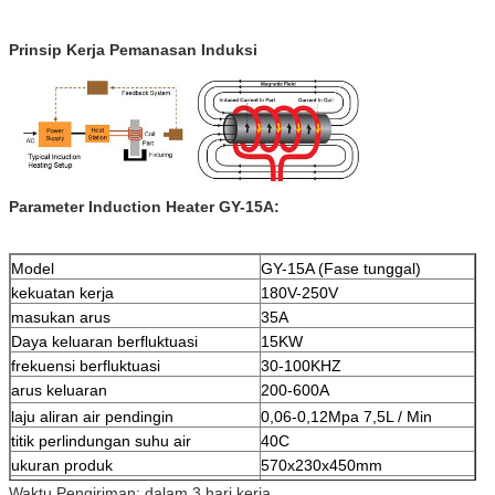
Prinsip Kerja Pemanasan Induksi
Parameter Induction Heater GY-15A:
Model
GY-15A (Fase tunggal)
kekuatan kerja
180V-250V
masukan arus
35A
Daya keluaran berfluktuasi
15KW
frekuensi berfluktuasi
30-100KHZ
arus keluaran
200-600A
laju aliran air pendingin
0,06-0,12Mpa 7,5L / Min
titik perlindungan suhu air
40C
ukuran produk
570x230x450mm
berat bersih
27.5kgs
Waktu Pengiriman: dalam 3 hari kerja.