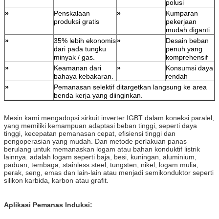
polusi
»
Penskalaan
»
Kumparan
produksi gratis
pekerjaan
mudah diganti
»
35% lebih ekonomis
»
Desain beban
dari pada tungku
penuh yang
minyak / gas.
komprehensif
»
Keamanan dari
»
Konsumsi daya
bahaya kebakaran.
rendah
»
Pemanasan selektif ditargetkan langsung ke area
benda kerja yang diinginkan.
Mesin kami mengadopsi sirkuit inverter IGBT dalam koneksi paralel,
yang memiliki kemampuan adaptasi beban tinggi, seperti daya
tinggi, kecepatan pemanasan cepat, efisiensi tinggi dan
pengoperasian yang mudah. ​​Dan metode perlakuan panas
berulang untuk memanaskan logam atau bahan konduktif listrik
lainnya. adalah logam seperti baja, besi, kuningan, aluminium,
paduan, tembaga, stainless steel, tungsten, nikel, logam mulia,
perak, seng, emas dan lain-lain atau menjadi semikonduktor seperti
silikon karbida, karbon atau grafit.
Aplikasi Pemanas Induksi: