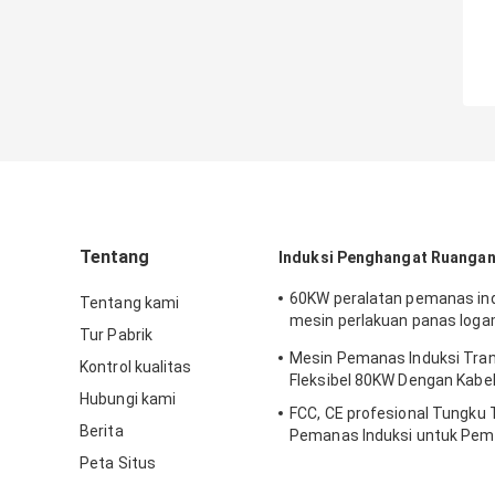
Tentang
Induksi Penghangat Ruangan
60KW peralatan pemanas ind
Tentang kami
mesin perlakuan panas log
Tur Pabrik
chiller industri
Mesin Pemanas Induksi Tra
Kontrol kualitas
Fleksibel 80KW Dengan Kabe
Hubungi kami
FCC, CE profesional Tungku
Berita
Pemanas Induksi untuk Pe
Batang Baja Bar
Peta Situs