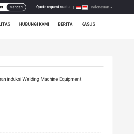
Quote request suatu
Mencari
|
Indonesian
ITAS
HUBUNGI KAMI
BERITA
KASUS
san induksi Welding Machine Equipment