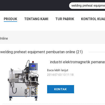
PRODUK
TENTANG KAMI
TUR PABRIK
KONTROL KUAL
nline
welding preheat equipment pembuatan online
(21)
industri elektromagnetik pemana
Baca lebih lanjut
2014-07-03 13:11:18
KONTAK