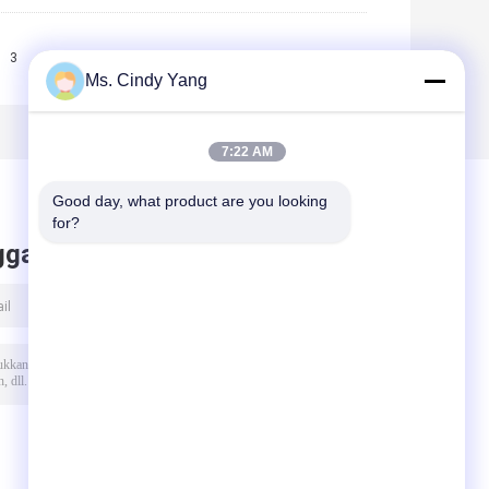
3
>>
>|
Ms. Cindy Yang
7:22 AM
Good day, what product are you looking 
for?
ggalkan pesan