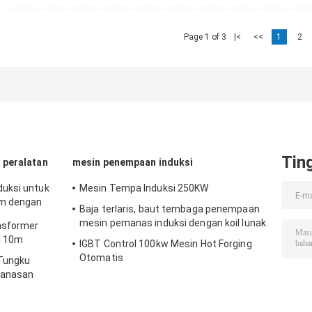
Page 1 of 3
|<
<<
1
2
Tin
 peralatan
mesin penempaan induksi
uksi untuk
Mesin Tempa Induksi 250KW
am dengan
Baja terlaris, baut tembaga penempaan
mesin pemanas induksi dengan koil lunak
nsformer
l 10m
IGBT Control 100kw Mesin Hot Forging
Otomatis
 Tungku
manasan