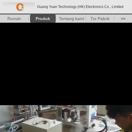
Guang Yuan Technology (HK) Electronics Co., Limited
Rumah
Produk
Tentang kami
Tur Pabrik
>>